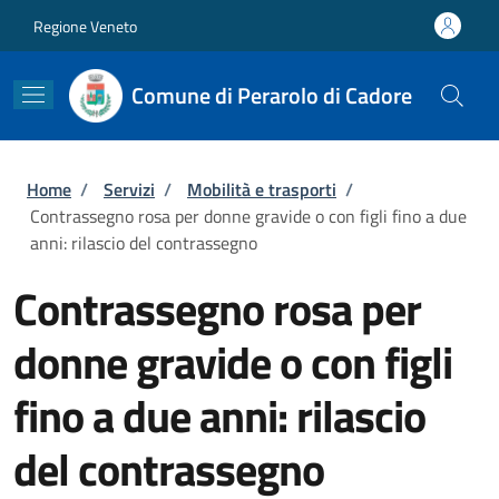
Salta al contenuto principale
Skip to footer content
Regione Veneto
Comune di Perarolo di Cadore
Briciole di pane
Home
/
Servizi
/
Mobilità e trasporti
/
Contrassegno rosa per donne gravide o con figli fino a due
anni: rilascio del contrassegno
Contrassegno rosa per
donne gravide o con figli
fino a due anni: rilascio
del contrassegno