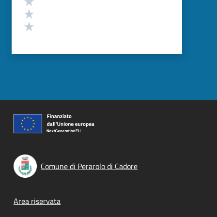
Valuta 2 stelle su 5
Valuta 1 stelle su 5
Comune di Perarolo di Cadore
Footer menu
Area riservata