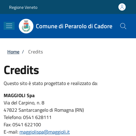
Salta al contenuto principale
Skip to footer content
Regione Veneto
Comune di Perarolo di Cadore
Briciole di pane
Home
/
Credits
Credits
Questo sito è stato progettato e realizzato da:
MAGGIOLI Spa
Via del Carpino, n. 8
47822 Santarcangelo di Romagna (RN)
Telefono: 0541 628111
Fax: 0541 622100
E-mail:
maggiolispa@maggioli.it