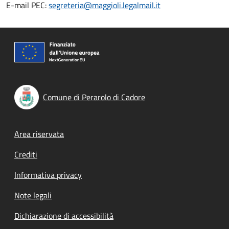
E-mail PEC:
segreteria@maggioli.legalmail.it
Comune di Perarolo di Cadore
Footer menu
Area riservata
Crediti
Informativa privacy
Note legali
Dichiarazione di accessibilità