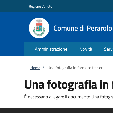
Salta al contenuto principale
Skip to footer content
Regione Veneto
Comune di Perarolo
Amministrazione
Novità
Serv
Briciole di pane
Home
/
Una fotografia in formato tessera
Una fotografia in
È necessario allegare il documento Una fotograf