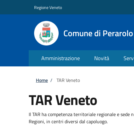
Salta al contenuto principale
Skip to footer content
Regione Veneto
Comune di Perarolo
Amministrazione
Novità
Serv
Briciole di pane
Home
/
TAR Veneto
TAR Veneto
Il TAR ha competenza territoriale regionale e sede n
Regioni, in centri diversi dal capoluogo.