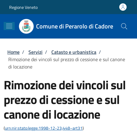
Salta al contenuto principale
Skip to footer content
Regione Veneto
Comune di Perarolo di Cadore
Briciole di pane
Home
/
Servizi
/
Catasto e urbanistica
/
Rimozione dei vincoli sul prezzo di cessione e sul canone
di locazione
Rimozione dei vincoli sul
prezzo di cessione e sul
canone di locazione
(
urn:nir:stato:legge:1998-12-23;448~art31
)