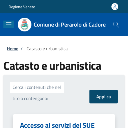
Salta al contenuto principale
Skip to footer content
Regione Veneto
Comune di Perarolo di Cadore
Briciole di pane
Home
/
Catasto e urbanistica
Catasto e urbanistica
Cerca i contenuti che nel
titolo contengono:
Accesso ai servizi del SUE