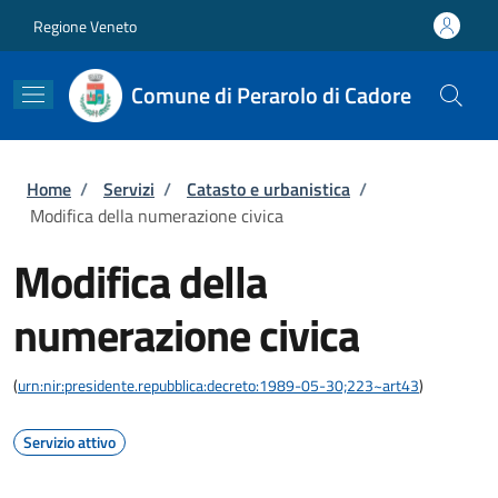
Salta al contenuto principale
Skip to footer content
Regione Veneto
Comune di Perarolo di Cadore
Briciole di pane
Home
/
Servizi
/
Catasto e urbanistica
/
Modifica della numerazione civica
Modifica della
numerazione civica
(
urn:nir:presidente.repubblica:decreto:1989-05-30;223~art43
)
Servizio attivo