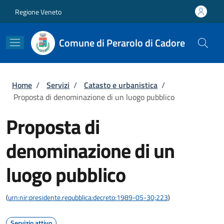
Salta al contenuto principale
Skip to footer content
Regione Veneto
Comune di Perarolo di Cadore
Briciole di pane
Home
/
Servizi
/
Catasto e urbanistica
/
Proposta di denominazione di un luogo pubblico
Proposta di
denominazione di un
luogo pubblico
(
urn:nir:presidente.repubblica:decreto:1989-05-30;223
)
Servizio attivo