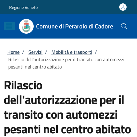
Salta al contenuto principale
Skip to footer content
Regione Veneto
Comune di Perarolo di Cadore
Briciole di pane
Home
/
Servizi
/
Mobilità e trasporti
/
Rilascio dell'autorizzazione per il transito con automezzi
pesanti nel centro abitato
Rilascio
dell'autorizzazione per il
transito con automezzi
pesanti nel centro abitato