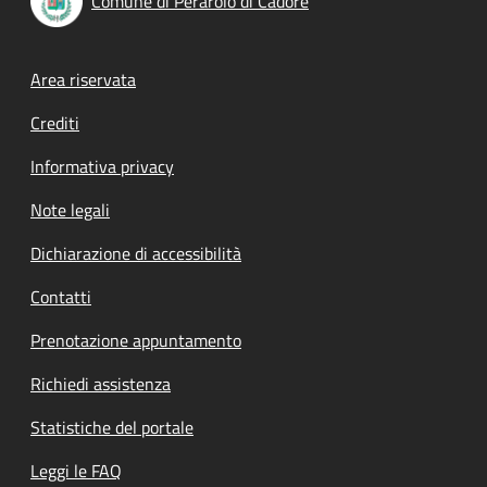
Comune di Perarolo di Cadore
Footer menu
Area riservata
Crediti
Informativa privacy
Note legali
Dichiarazione di accessibilità
Contatti
Prenotazione appuntamento
Richiedi assistenza
Statistiche del portale
Leggi le FAQ