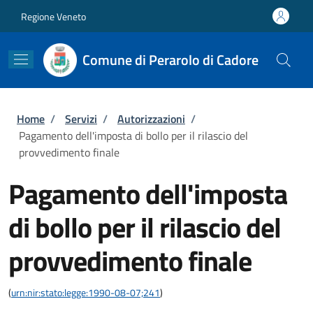
Salta al contenuto principale
Skip to footer content
Regione Veneto
Comune di Perarolo di Cadore
Briciole di pane
Home
/
Servizi
/
Autorizzazioni
/
Pagamento dell'imposta di bollo per il rilascio del
provvedimento finale
Pagamento dell'imposta
di bollo per il rilascio del
provvedimento finale
(
urn:nir:stato:legge:1990-08-07;241
)