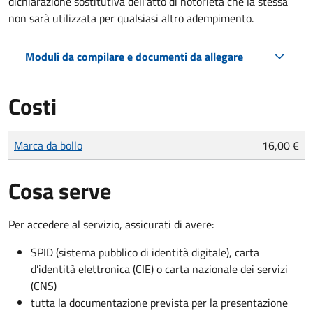
dichiarazione sostitutiva dell’atto di notorietà che la stessa
non sarà utilizzata per qualsiasi altro adempimento.
Moduli da compilare e documenti da allegare
Costi
Tipo di pagamento
Importo
Marca da bollo
16,00 €
Cosa serve
Per accedere al servizio, assicurati di avere:
SPID (sistema pubblico di identità digitale), carta
d’identità elettronica (CIE) o carta nazionale dei servizi
(CNS)
tutta la documentazione prevista per la presentazione