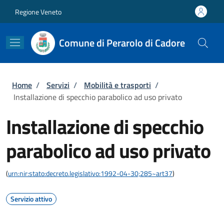
Salta al contenuto principale
Skip to footer content
Regione Veneto
Comune di Perarolo di Cadore
Briciole di pane
Home
/
Servizi
/
Mobilità e trasporti
/
Installazione di specchio parabolico ad uso privato
Installazione di specchio
parabolico ad uso privato
(
urn:nir:stato:decreto.legislativo:1992-04-30;285~art37
)
Servizio attivo