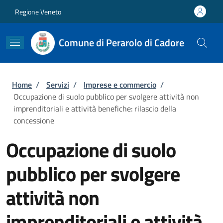
Salta al contenuto principale
Skip to footer content
Regione Veneto
Comune di Perarolo di Cadore
Briciole di pane
Home
/
Servizi
/
Imprese e commercio
/
Occupazione di suolo pubblico per svolgere attività non
imprenditoriali e attività benefiche: rilascio della
concessione
Occupazione di suolo
pubblico per svolgere
attività non
imprenditoriali e attività