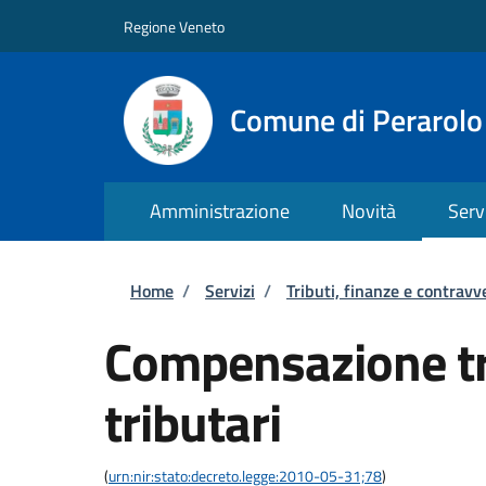
Salta al contenuto principale
Skip to footer content
Regione Veneto
Comune di Perarolo
Amministrazione
Novità
Serv
Briciole di pane
Home
/
Servizi
/
Tributi, finanze e contravv
Compensazione tra
tributari
(
urn:nir:stato:decreto.legge:2010-05-31;78
)