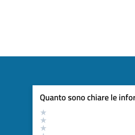
Quanto sono chiare le info
Valutazione
Valuta 5 stelle su 5
Valuta 4 stelle su 5
Valuta 3 stelle su 5