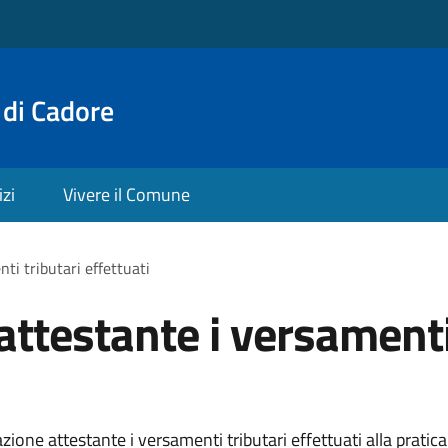
 di Cadore
izi
Vivere il Comune
i tributari effettuati
testante i versamenti 
ne attestante i versamenti tributari effettuati alla pratica