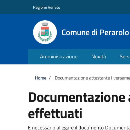
Salta al contenuto principale
Skip to footer content
Regione Veneto
Comune di Perarolo
Amministrazione
Novità
Serv
Briciole di pane
Home
/
Documentazione attestante i versament
Documentazione at
effettuati
È necessario allegare il documento Documentazio