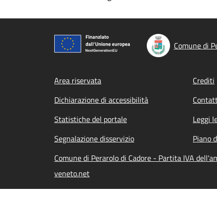
Comune di Pe
Footer menu
Area riservata
Crediti
Dichiarazione di accessibilità
Contatt
Statistiche del portale
Leggi l
Segnalazione disservizio
Piano d
Comune di Perarolo di Cadore - Partita IVA dell'
veneto.net