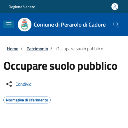
Salta al contenuto principale
Skip to footer content
Regione Veneto
Comune di Perarolo di Cadore
Briciole di pane
Home
/
Patrimonio
/
Occupare suolo pubblico
Occupare suolo pubblico
Condividi
Normativa di riferimento