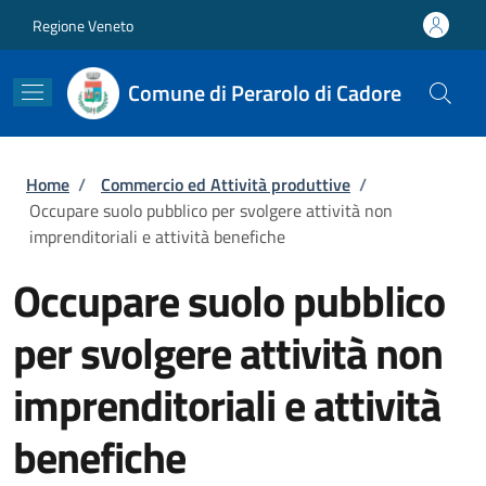
Salta al contenuto principale
Skip to footer content
Regione Veneto
Comune di Perarolo di Cadore
Briciole di pane
Home
/
Commercio ed Attività produttive
/
Occupare suolo pubblico per svolgere attività non
imprenditoriali e attività benefiche
Occupare suolo pubblico
per svolgere attività non
imprenditoriali e attività
benefiche