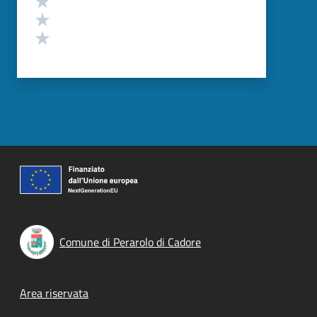
Valuta 2 stelle su 5
Valuta 1 stelle su 5
Comune di Perarolo di Cadore
Footer menu
Area riservata