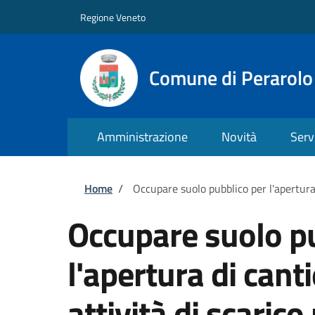
Salta al contenuto principale
Skip to footer content
Regione Veneto
Comune di Perarolo
Amministrazione
Novità
Serv
Briciole di pane
Home
/
Occupare suolo pubblico per l'apertura 
Occupare suolo pu
l'apertura di cant
attività di scarico