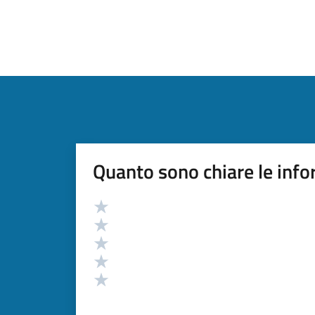
Quanto sono chiare le info
Valutazione
Valuta 5 stelle su 5
Valuta 4 stelle su 5
Valuta 3 stelle su 5
Valuta 2 stelle su 5
Valuta 1 stelle su 5