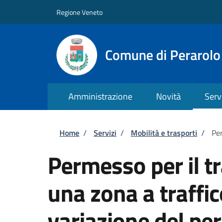
Salta al contenuto principale
Skip to footer content
Regione Veneto
Comune di Perarolo
Amministrazione
Novità
Serv
Briciole di pane
Home
/
Servizi
/
Mobilità e trasporti
/
Per
Permesso per il tr
una zona a traffic
variazione del p