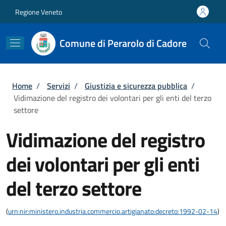
Salta al contenuto principale
Skip to footer content
Regione Veneto
Comune di Perarolo di Cadore
Briciole di pane
Home
/
Servizi
/
Giustizia e sicurezza pubblica
/
Vidimazione del registro dei volontari per gli enti del terzo
settore
Vidimazione del registro
dei volontari per gli enti
del terzo settore
(
urn:nir:ministero.industria.commercio.artigianato:decreto:1992-02-14
)