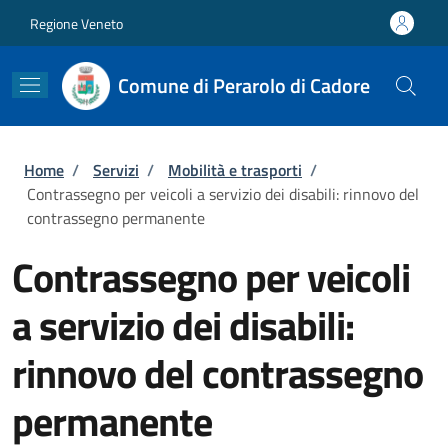
Salta al contenuto principale
Skip to footer content
Regione Veneto
Comune di Perarolo di Cadore
Briciole di pane
Home
/
Servizi
/
Mobilità e trasporti
/
Contrassegno per veicoli a servizio dei disabili: rinnovo del
contrassegno permanente
Contrassegno per veicoli
a servizio dei disabili:
rinnovo del contrassegno
permanente