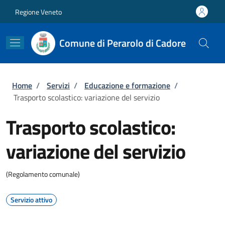
Salta al contenuto principale
Skip to footer content
Regione Veneto
Comune di Perarolo di Cadore
Briciole di pane
Home
/
Servizi
/
Educazione e formazione
/
Trasporto scolastico: variazione del servizio
Trasporto scolastico:
variazione del servizio
(Regolamento comunale)
Servizio attivo