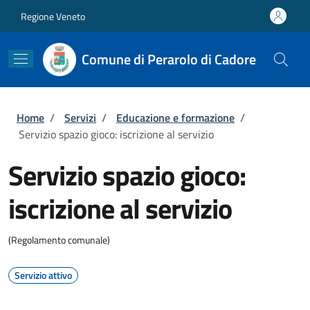
Salta al contenuto principale
Skip to footer content
Regione Veneto
Comune di Perarolo di Cadore
Briciole di pane
Home
/
Servizi
/
Educazione e formazione
/
Servizio spazio gioco: iscrizione al servizio
Servizio spazio gioco:
iscrizione al servizio
(Regolamento comunale)
Servizio attivo