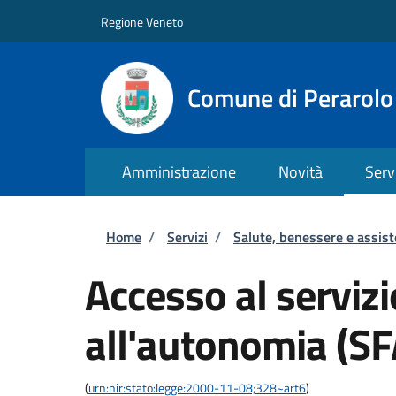
Salta al contenuto principale
Skip to footer content
Regione Veneto
Comune di Perarolo
Amministrazione
Novità
Serv
Briciole di pane
Home
/
Servizi
/
Salute, benessere e assis
Accesso al serviz
all'autonomia (SF
(
urn:nir:stato:legge:2000-11-08;328~art6
)