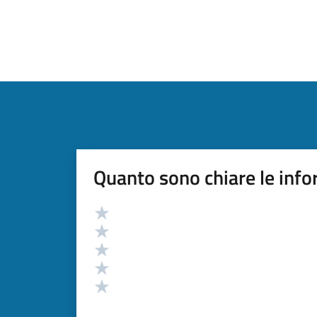
Quanto sono chiare le info
Valutazione
Valuta 5 stelle su 5
Valuta 4 stelle su 5
Valuta 3 stelle su 5
Valuta 2 stelle su 5
Valuta 1 stelle su 5