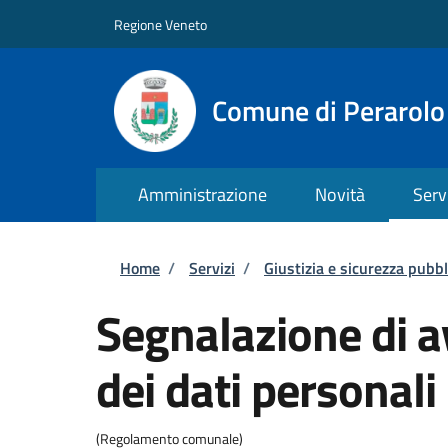
Salta al contenuto principale
Skip to footer content
Regione Veneto
Comune di Perarolo
Amministrazione
Novità
Serv
Briciole di pane
Home
/
Servizi
/
Giustizia e sicurezza pubbl
Segnalazione di a
dei dati personali
(Regolamento comunale)