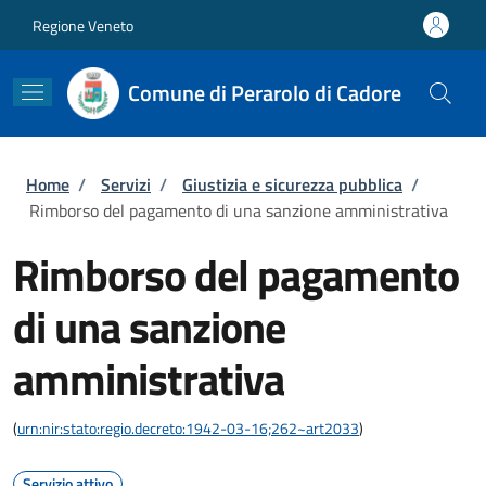
Salta al contenuto principale
Skip to footer content
Regione Veneto
Comune di Perarolo di Cadore
Briciole di pane
Home
/
Servizi
/
Giustizia e sicurezza pubblica
/
Rimborso del pagamento di una sanzione amministrativa
Rimborso del pagamento
di una sanzione
amministrativa
(
urn:nir:stato:regio.decreto:1942-03-16;262~art2033
)
Servizio attivo