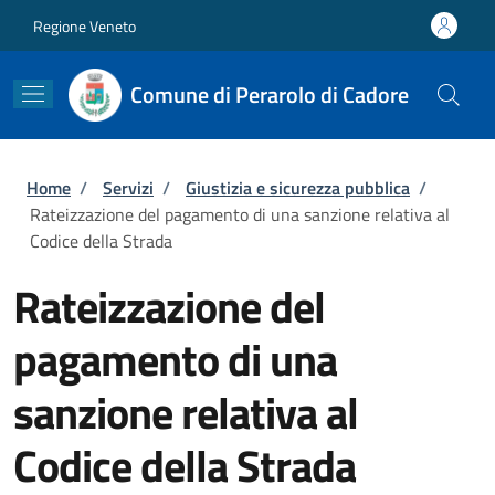
Salta al contenuto principale
Skip to footer content
Regione Veneto
Comune di Perarolo di Cadore
Briciole di pane
Home
/
Servizi
/
Giustizia e sicurezza pubblica
/
Rateizzazione del pagamento di una sanzione relativa al
Codice della Strada
Rateizzazione del
pagamento di una
sanzione relativa al
Codice della Strada