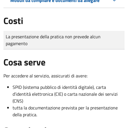
Moduli da compilare e documenti da allegare
Costi
Tipo di pagamento
Importo
La presentazione della pratica non prevede alcun
pagamento
Cosa serve
Per accedere al servizio, assicurati di avere:
SPID (sistema pubblico di identità digitale), carta
d’identità elettronica (CIE) o carta nazionale dei servizi
(CNS)
tutta la documentazione prevista per la presentazione
della pratica.