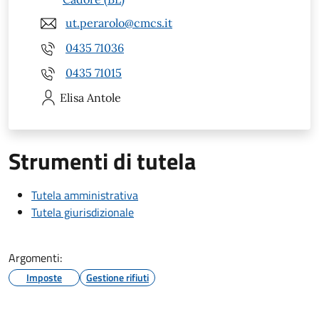
ut.perarolo@cmcs.it
0435 71036
0435 71015
Elisa
Antole
Strumenti di tutela
Tutela amministrativa
Tutela giurisdizionale
Argomenti:
Imposte
Gestione rifiuti