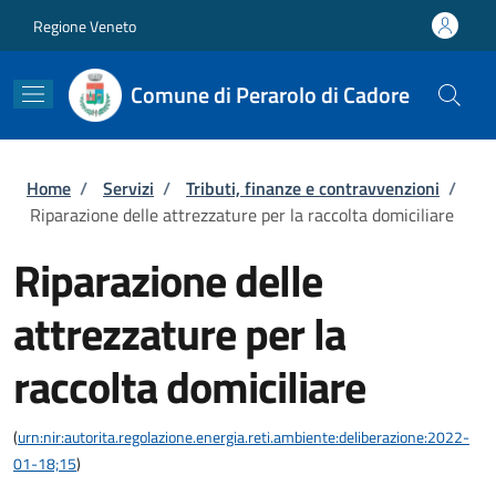
Salta al contenuto principale
Skip to footer content
Regione Veneto
Comune di Perarolo di Cadore
Briciole di pane
Home
/
Servizi
/
Tributi, finanze e contravvenzioni
/
Riparazione delle attrezzature per la raccolta domiciliare
Riparazione delle
attrezzature per la
raccolta domiciliare
(
urn:nir:autorita.regolazione.energia.reti.ambiente:deliberazione:2022-
01-18;15
)