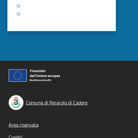
Valuta 2 stelle su 5
Valuta 1 stelle su 5
Comune di Perarolo di Cadore
Footer menu
Area riservata
Crediti