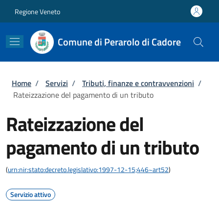
Salta al contenuto principale
Skip to footer content
Regione Veneto
Comune di Perarolo di Cadore
Briciole di pane
Home
/
Servizi
/
Tributi, finanze e contravvenzioni
/
Rateizzazione del pagamento di un tributo
Rateizzazione del
pagamento di un tributo
(
urn:nir:stato:decreto.legislativo:1997-12-15;446~art52
)
Servizio attivo