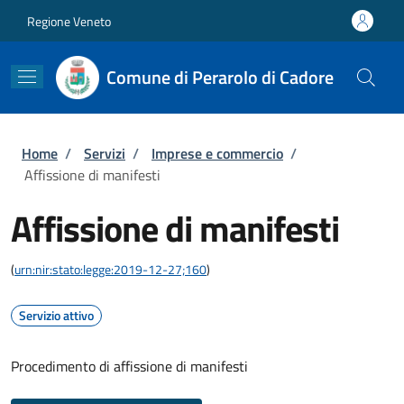
Salta al contenuto principale
Skip to footer content
Regione Veneto
Comune di Perarolo di Cadore
Briciole di pane
Home
/
Servizi
/
Imprese e commercio
/
Affissione di manifesti
Affissione di manifesti
(
urn:nir:stato:legge:2019-12-27;160
)
Servizio attivo
Procedimento di affissione di manifesti