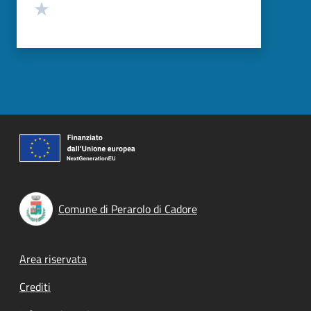
Valuta 1 stelle su 5
Comune di Perarolo di Cadore
Footer menu
Area riservata
Crediti