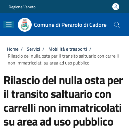
Salta al contenuto principale
Skip to footer content
Regione Veneto
Comune di Perarolo di Cadore
Briciole di pane
Home
/
Servizi
/
Mobilità e trasporti
/
Rilascio del nulla osta per il transito saltuario con carrelli
non immatricolati su area ad uso pubblico
Rilascio del nulla osta per
il transito saltuario con
carrelli non immatricolati
su area ad uso pubblico