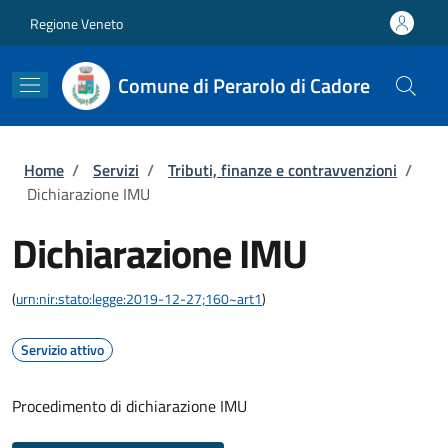
Salta al contenuto principale
Skip to footer content
Regione Veneto
Comune di Perarolo di Cadore
Briciole di pane
Home
/
Servizi
/
Tributi, finanze e contravvenzioni
/
Dichiarazione IMU
Dichiarazione IMU
(
urn:nir:stato:legge:2019-12-27;160~art1
)
Servizio attivo
Procedimento di dichiarazione IMU