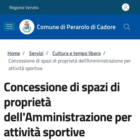
Salta al contenuto principale
Skip to footer content
Regione Veneto
Comune di Perarolo di Cadore
Briciole di pane
Home
/
Servizi
/
Cultura e tempo libero
/
Concessione di spazi di proprietà dell'Amministrazione per
attività sportive
Concessione di spazi di
proprietà
dell'Amministrazione per
attività sportive