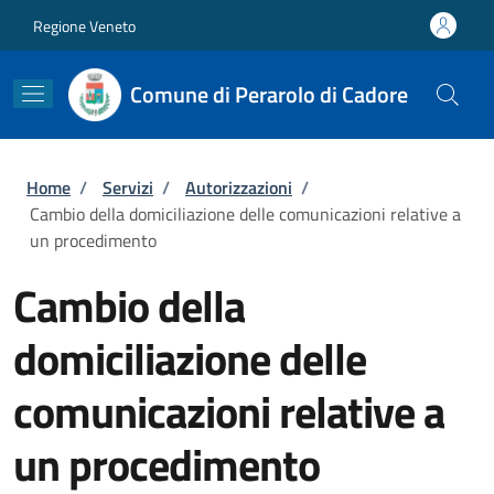
Salta al contenuto principale
Skip to footer content
Regione Veneto
Comune di Perarolo di Cadore
Briciole di pane
Home
/
Servizi
/
Autorizzazioni
/
Cambio della domiciliazione delle comunicazioni relative a
un procedimento
Cambio della
domiciliazione delle
comunicazioni relative a
un procedimento