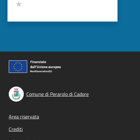
Valuta 1 stelle su 5
Comune di Perarolo di Cadore
Footer menu
Area riservata
Crediti