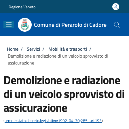
Salta al contenuto principale
Skip to footer content
Regione Veneto
Comune di Perarolo di Cadore
Briciole di pane
Home
/
Servizi
/
Mobilità e trasporti
/
Demolizione e radiazione di un veicolo sprovvisto di
assicurazione
Demolizione e radiazione
di un veicolo sprovvisto di
assicurazione
(
urn:nir:stato:decreto.legislativo:1992-04-30;285~art193
)