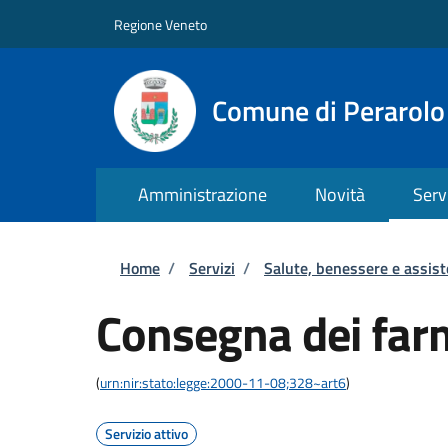
Salta al contenuto principale
Skip to footer content
Regione Veneto
Comune di Perarolo
Amministrazione
Novità
Serv
Briciole di pane
Home
/
Servizi
/
Salute, benessere e assis
Consegna dei farm
(
urn:nir:stato:legge:2000-11-08;328~art6
)
Servizio attivo