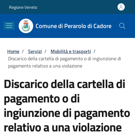
Salta al contenuto principale
Skip to footer content
Regione Veneto
Comune di Perarolo di Cadore
Briciole di pane
Home
/
Servizi
/
Mobilità e trasporti
/
Discarico della cartella di pagamento o di ingiunzione di
pagamento relativo a una violazione
Discarico della cartella di
pagamento o di
ingiunzione di pagamento
relativo a una violazione