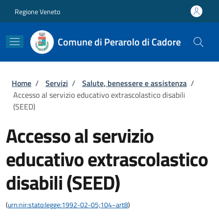
Salta al contenuto principale
Skip to footer content
Regione Veneto
Comune di Perarolo di Cadore
Briciole di pane
Home
/
Servizi
/
Salute, benessere e assistenza
/
Accesso al servizio educativo extrascolastico disabili
(SEED)
Accesso al servizio
educativo extrascolastico
disabili (SEED)
(
urn:nir:stato:legge:1992-02-05;104~art8
)