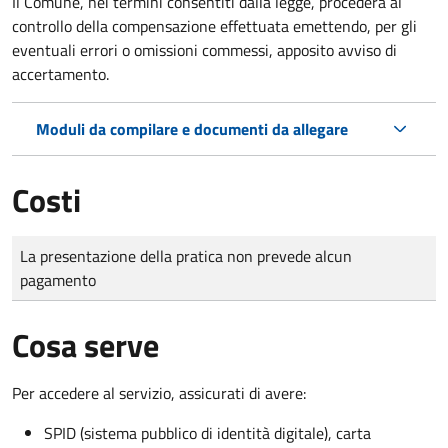
Il Comune, nei termini consentiti dalla legge, procederà al
controllo della compensazione effettuata emettendo, per gli
eventuali errori o omissioni commessi, apposito avviso di
accertamento.
Moduli da compilare e documenti da allegare
Costi
Tipo di pagamento
Importo
La presentazione della pratica non prevede alcun
pagamento
Cosa serve
Per accedere al servizio, assicurati di avere:
SPID (sistema pubblico di identità digitale), carta