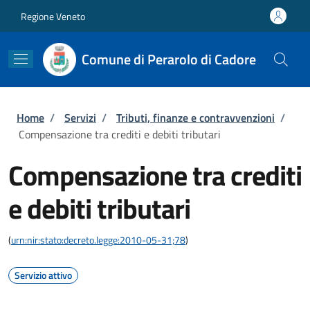
Salta al contenuto principale
Skip to footer content
Regione Veneto
Comune di Perarolo di Cadore
Briciole di pane
Home
/
Servizi
/
Tributi, finanze e contravvenzioni
/
Compensazione tra crediti e debiti tributari
Compensazione tra crediti
e debiti tributari
(
urn:nir:stato:decreto.legge:2010-05-31;78
)
Servizio attivo