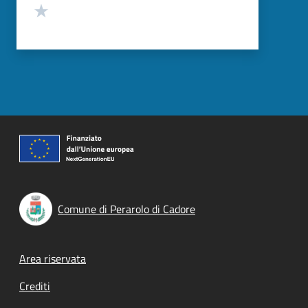
Valuta 1 stelle su 5
Comune di Perarolo di Cadore
Footer menu
Area riservata
Crediti