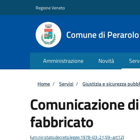
Salta al contenuto principale
Skip to footer content
Regione Veneto
Comune di Perarolo
Amministrazione
Novità
Serv
Briciole di pane
Home
/
Servizi
/
Giustizia e sicurezza pubbl
Comunicazione di 
fabbricato
(
urn:nir:stato:decreto.legge:1978-03-21;59~art12
)