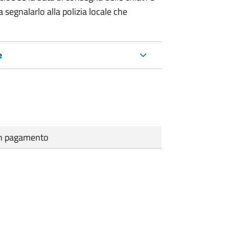
 segnalarlo alla polizia locale che
e
cun pagamento