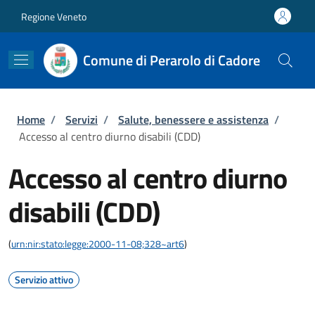
Salta al contenuto principale
Skip to footer content
Regione Veneto
Comune di Perarolo di Cadore
Briciole di pane
Home
/
Servizi
/
Salute, benessere e assistenza
/
Accesso al centro diurno disabili (CDD)
Accesso al centro diurno
disabili (CDD)
(
urn:nir:stato:legge:2000-11-08;328~art6
)
Servizio attivo