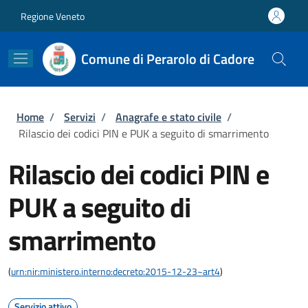
Salta al contenuto principale
Skip to footer content
Regione Veneto
Comune di Perarolo di Cadore
Briciole di pane
Home
/
Servizi
/
Anagrafe e stato civile
/
Rilascio dei codici PIN e PUK a seguito di smarrimento
Rilascio dei codici PIN e
PUK a seguito di
smarrimento
(
urn:nir:ministero.interno:decreto:2015-12-23~art4
)
Servizio attivo