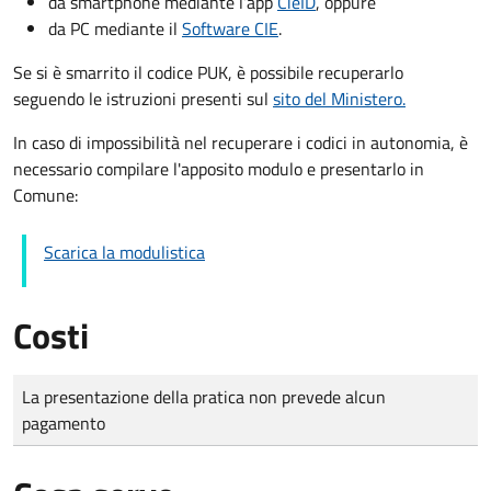
da smartphone mediante l’app
CieID
, oppure
da PC mediante il
Software CIE
.
Se si è smarrito il codice PUK, è possibile recuperarlo
seguendo le istruzioni presenti sul
sito del Ministero.
In caso di impossibilità nel recuperare i codici in autonomia, è
necessario compilare l'apposito modulo e presentarlo in
Comune:
Scarica la modulistica
Costi
Tipo di pagamento
Importo
La presentazione della pratica non prevede alcun
pagamento