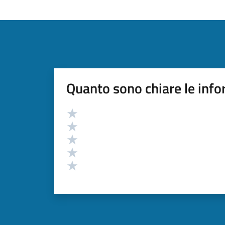
Quanto sono chiare le info
Valutazione
Valuta 5 stelle su 5
Valuta 4 stelle su 5
Valuta 3 stelle su 5
Valuta 2 stelle su 5
Valuta 1 stelle su 5