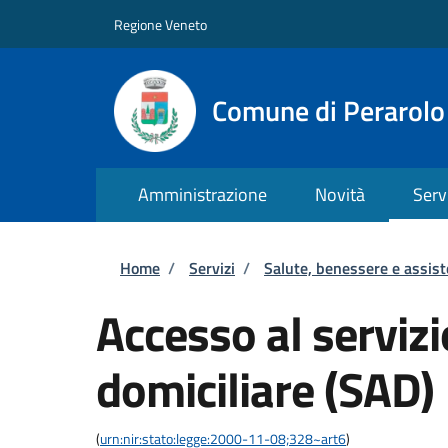
Salta al contenuto principale
Skip to footer content
Regione Veneto
Comune di Perarolo
Amministrazione
Novità
Serv
Briciole di pane
Home
/
Servizi
/
Salute, benessere e assis
Accesso al servizi
domiciliare (SAD)
(
urn:nir:stato:legge:2000-11-08;328~art6
)