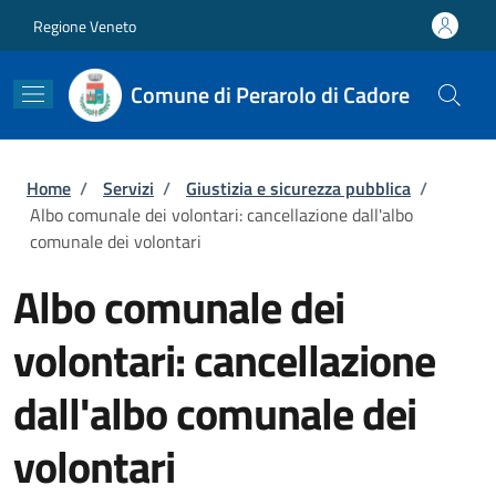
Salta al contenuto principale
Skip to footer content
Regione Veneto
Comune di Perarolo di Cadore
Briciole di pane
Home
/
Servizi
/
Giustizia e sicurezza pubblica
/
Albo comunale dei volontari: cancellazione dall'albo
comunale dei volontari
Albo comunale dei
volontari: cancellazione
dall'albo comunale dei
volontari