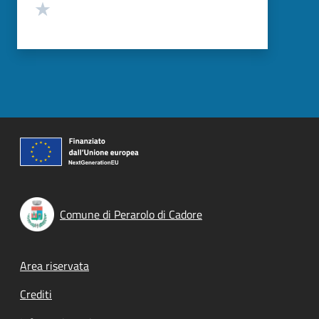
Valuta 1 stelle su 5
Comune di Perarolo di Cadore
Footer menu
Area riservata
Crediti