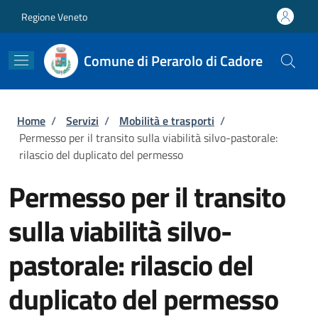
Salta al contenuto principale
Skip to footer content
Regione Veneto
Comune di Perarolo di Cadore
Briciole di pane
Home
/
Servizi
/
Mobilità e trasporti
/
Permesso per il transito sulla viabilità silvo-pastorale:
rilascio del duplicato del permesso
Permesso per il transito
sulla viabilità silvo-
pastorale: rilascio del
duplicato del permesso