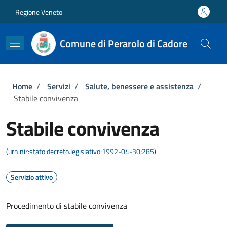
Salta al contenuto principale
Skip to footer content
Regione Veneto
Comune di Perarolo di Cadore
Briciole di pane
Home
/
Servizi
/
Salute, benessere e assistenza
/
Stabile convivenza
Stabile convivenza
(
urn:nir:stato:decreto.legislativo:1992-04-30;285
)
Servizio attivo
Procedimento di stabile convivenza