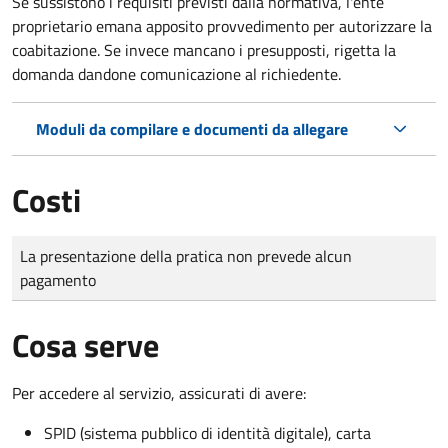
Se sussistono i requisiti previsti dalla normativa, l'ente
proprietario emana apposito provvedimento per autorizzare la
coabitazione. Se invece mancano i presupposti, rigetta la
domanda dandone comunicazione al richiedente.
Moduli da compilare e documenti da allegare
Costi
Tipo di pagamento
Importo
La presentazione della pratica non prevede alcun
pagamento
Cosa serve
Per accedere al servizio, assicurati di avere:
SPID (sistema pubblico di identità digitale), carta