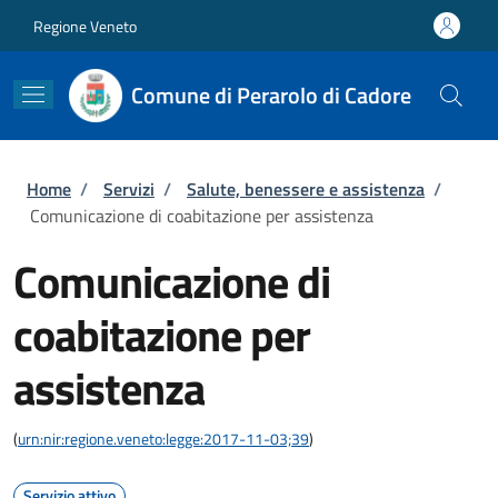
Salta al contenuto principale
Skip to footer content
Regione Veneto
Comune di Perarolo di Cadore
Briciole di pane
Home
/
Servizi
/
Salute, benessere e assistenza
/
Comunicazione di coabitazione per assistenza
Comunicazione di
coabitazione per
assistenza
(
urn:nir:regione.veneto:legge:2017-11-03;39
)
Servizio attivo