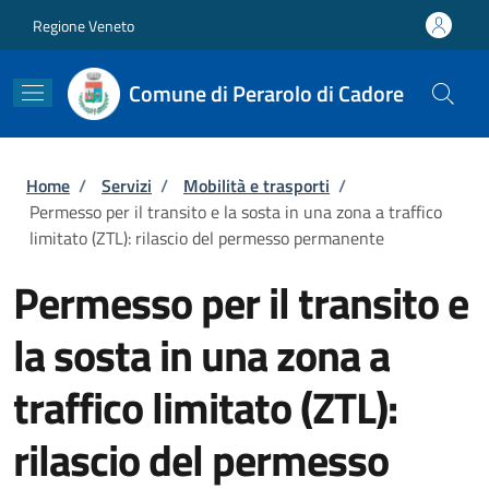
Salta al contenuto principale
Skip to footer content
Regione Veneto
Comune di Perarolo di Cadore
Briciole di pane
Home
/
Servizi
/
Mobilità e trasporti
/
Permesso per il transito e la sosta in una zona a traffico
limitato (ZTL): rilascio del permesso permanente
Permesso per il transito e
la sosta in una zona a
traffico limitato (ZTL):
rilascio del permesso