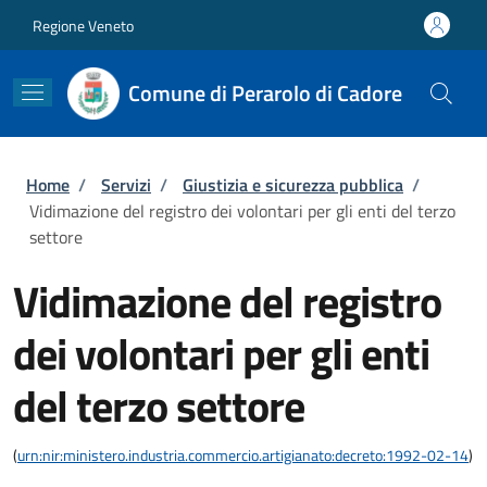
Salta al contenuto principale
Skip to footer content
Regione Veneto
Comune di Perarolo di Cadore
Briciole di pane
Home
/
Servizi
/
Giustizia e sicurezza pubblica
/
Vidimazione del registro dei volontari per gli enti del terzo
settore
Vidimazione del registro
dei volontari per gli enti
del terzo settore
(
urn:nir:ministero.industria.commercio.artigianato:decreto:1992-02-14
)