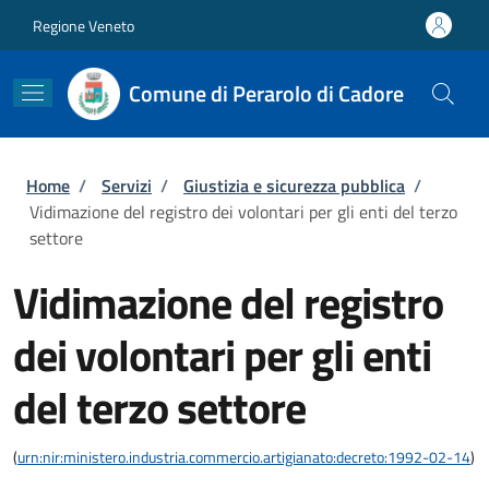
Salta al contenuto principale
Skip to footer content
Regione Veneto
Comune di Perarolo di Cadore
Briciole di pane
Home
/
Servizi
/
Giustizia e sicurezza pubblica
/
Vidimazione del registro dei volontari per gli enti del terzo
settore
Vidimazione del registro
dei volontari per gli enti
del terzo settore
(
urn:nir:ministero.industria.commercio.artigianato:decreto:1992-02-14
)