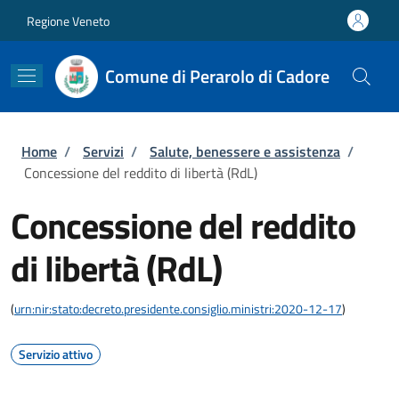
Salta al contenuto principale
Skip to footer content
Regione Veneto
Comune di Perarolo di Cadore
Briciole di pane
Home
/
Servizi
/
Salute, benessere e assistenza
/
Concessione del reddito di libertà (RdL)
Concessione del reddito
di libertà (RdL)
(
urn:nir:stato:decreto.presidente.consiglio.ministri:2020-12-17
)
Servizio attivo